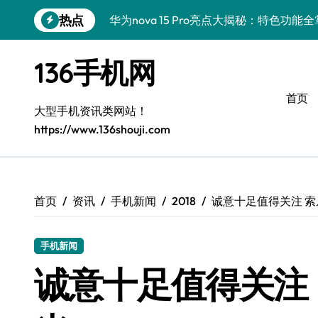
跳
热点
华为nova 15 Pro亮点大揭秘：特色功
转
到
抢先揭秘！三星Galaxy Z Flip7 FE新机
内
136手机网
容
荣耀ROBOT PHONE评测：资讯小助手
首页
小米17 Pro Max抢先评测：一机在手，
大型手机资讯类网站！
https://www.136shouji.com
REDMI K90深度揭秘：硬核配置+发售
荣耀Magic V6速评：一屏掌控，解锁高
iPhone 17 Pro性能大揭秘：硬件升级
首页
资讯
手机新闻
2018
诚意十足值得关注 索尼X
荣耀500 Pro携MOLLY来袭，速览前沿
手机新闻
荣耀Magic8 RSR深度揭秘：新功能惊
诚意十足值得关注 索尼