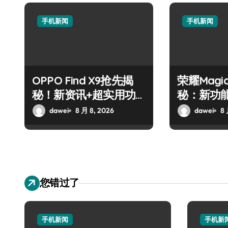
手机新闻
手机新闻
OPPO Find X9抢先揭
荣耀Magi
秘！新资讯+超实用功
秘：新功
能速来围观
来袭，速
dawei
8 月 8, 2026
dawei
8 
您错过了
手机新闻
手机新