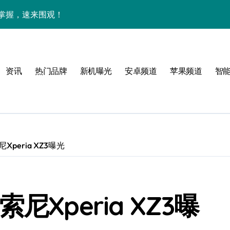
能全掌握，速来围观！
亮点全曝光
，动态一手随时抓！
资讯
热门品牌
新机曝光
安卓频道
苹果频道
智
最新动态全掌控！
信息全在这！
效玩机新姿势！
，跃升体验新巅峰！
peria XZ3曝光
科技新体验！
艳，优惠来袭，速看评测！
Xperia XZ3曝