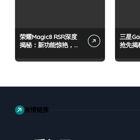
荣耀Magic8 RSR深度
三星Gala
揭秘：新功能惊艳，优
抢先揭
惠来袭，速看评测！
亮点全
友情链接