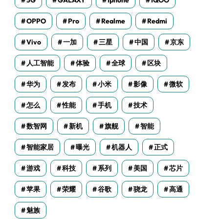
5G
GALAXY
Iphone
IQOO
OPPO
Pro
Realme
Redmi
Vivo
一加
三星
中国
京东
人工智能
体验
全球
区块
华为
发布
小米
影像
微软
怎么
性能
手机
技术
数智网
新机
旗舰
智能
智能家居
曝光
机器人
正式
游戏
科技
系列
美国
芯片
苹果
荣耀
谷歌
骁龙
高通
魅族