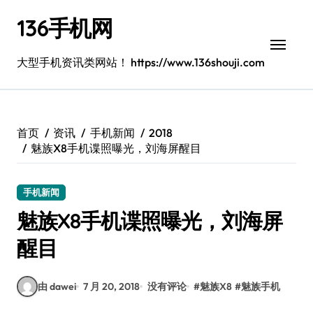
跳
136手机网
转
到
内
大型手机资讯类网站！ https://www.136shouji.com
容
首页
资讯
手机新闻
2018
魅族X8手机谍照曝光，刘海屏醒目
手机新闻
魅族X8手机谍照曝光，刘海屏
醒目
由 dawei
7 月 20, 2018
没有评论
#
魅族X8
#
魅族手机