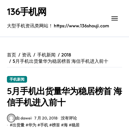
跳
136手机网
转
到
内
大型手机资讯类网站！ https://www.136shouji.com
容
首页
资讯
手机新闻
2018
5月手机出货量华为稳居榜首 海信手机进入前十
手机新闻
5月手机出货量华为稳居榜首 海
信手机进入前十
由 dawei
7 月 20, 2018
没有评论
#
出货量
#
华为
#
手机
#
榜首
#
海
#
稳居