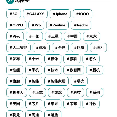
5G
GALAXY
Iphone
IQOO
OPPO
Pro
Realme
Redmi
Vivo
一加
三星
中国
京东
人工智能
体验
全球
区块
华为
发布
小米
影像
微软
怎么
性能
手机
技术
数智网
新机
旗舰
智能
智能家居
曝光
机器人
正式
游戏
科技
系列
美国
芯片
苹果
荣耀
谷歌
骁龙
高通
魅族