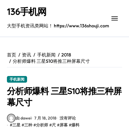
跳
136手机网
转
到
内
大型手机资讯类网站！ https://www.136shouji.com
容
首页
资讯
手机新闻
2018
分析师爆料 三星S10将推三种屏幕尺寸
手机新闻
分析师爆料 三星S10将推三种屏
幕尺寸
由 dawei
7 月 18, 2018
没有评论
#
三星
#
三种
#
分析师
#
尺
#
屏幕
#
爆料