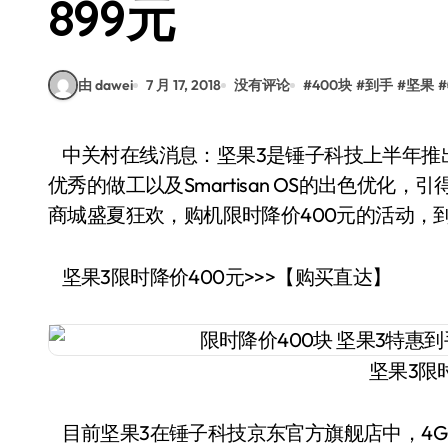
899元
由 dawei
7 月 17, 2018
没有评论
#
400块
#
到手
#
坚果
#
中关村在线消息：坚果3是锤子科技上半年推出的一款主打中端入门级别的产品，也正是因为其
优秀的做工以及Smartisan OS的出色优
商城盛夏狂欢，购机限时降价400元的活动，到
坚果3限时降价400元>>>【购买直达】
坚果3限
目前坚果3在锤子科技京东官方旗舰店中，4GB+32