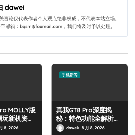
由
dawei
相关言论仅代表作者个人观点绝非权威，不代表本站立场。
：bqsm@foxmail.com，我们将及时予以处理。
手机新闻
ro MOLLY版
真我GT8 Pro深度揭
潮玩新机资讯
秘：特色功能全解析，
技巧大公开
亮点一网打尽！
月 8, 2026
dawei
8 月 8, 2026