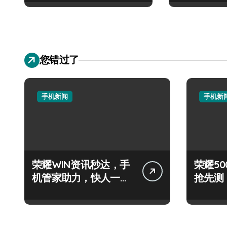
您错过了
手机新闻
手机新
荣耀WIN资讯秒达，手
荣耀500
机管家助力，快人一步
抢先测
抢先机！
+神操