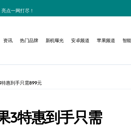
析，亮点一网打尽！
解析+超实用技巧攻略
点一网打尽速看
资讯
热门品牌
新机曝光
安卓频道
苹果频道
智
亮点配置全曝光！
惠别错过！
资讯生活一手全抓！
科技新魅力！
3特惠到手只需899元
置升级全亮点
一步抢先机！
坚果3特惠到手只需