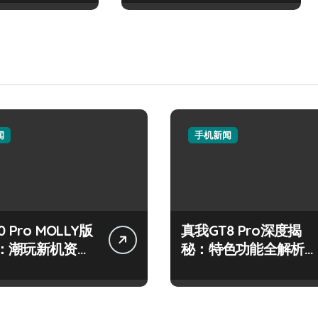
闻
手机新闻
 Pro MOLLY版
真我GT8 Pro深度揭
：潮玩新机资讯
秘：特色功能全解析，
作技巧大公开
亮点一网打尽！