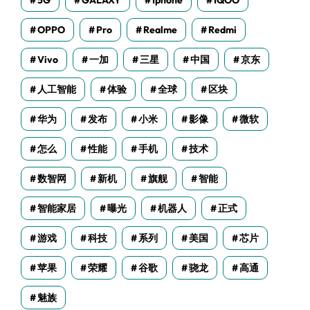
5G
GALAXY
Iphone
IQOO
OPPO
Pro
Realme
Redmi
Vivo
一加
三星
中国
京东
人工智能
体验
全球
区块
华为
发布
小米
影像
微软
怎么
性能
手机
技术
数智网
新机
旗舰
智能
智能家居
曝光
机器人
正式
游戏
科技
系列
美国
芯片
苹果
荣耀
谷歌
骁龙
高通
魅族