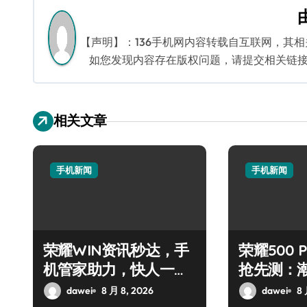
航
【声明】：136手机网内容转载自互联网，其
如您发现内容存在版权问题，请提交相关链接至邮箱
相关文章
手机新闻
手机新闻
荣耀WIN资讯秒达，手
荣耀500 P
机管家助力，快人一步
抢先测：
抢先机！
+神操作
dawei
8 月 8, 2026
dawei
8 