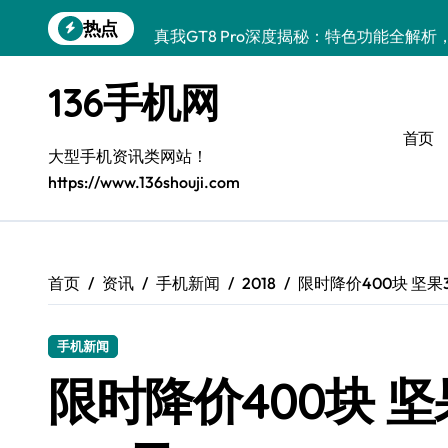
跳
热点
真我GT8 Pro深度揭秘：特色功能全解
转
到
OPPO Find X9 Pro深度揭秘：亮点全
内
136手机网
容
vivo S50 Pro mini来袭！小屏旗舰亮
首页
REDMI K90深度揭秘：性能影像续航，
大型手机资讯类网站！
https://www.136shouji.com
华为nova 15 Ultra新功能解锁，速览优
荣耀ROBOT PHONE驾到，智能掌控，
三星W26重磅来袭！速览资讯，解锁智能
首页
资讯
手机新闻
2018
限时降价400块 坚果
iPhone 17e重磅来袭！深度揭秘性能配
手机新闻
荣耀WIN资讯秒达，手机管家助力，快人
限时降价400块 