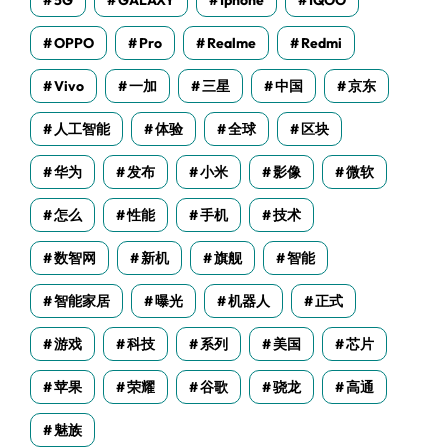
5G
GALAXY
Iphone
IQOO
OPPO
Pro
Realme
Redmi
Vivo
一加
三星
中国
京东
人工智能
体验
全球
区块
华为
发布
小米
影像
微软
怎么
性能
手机
技术
数智网
新机
旗舰
智能
智能家居
曝光
机器人
正式
游戏
科技
系列
美国
芯片
苹果
荣耀
谷歌
骁龙
高通
魅族