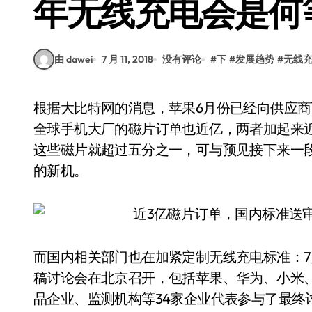
年无线充电会是何
由 dawei
7 月 11, 2018
没有评论
#
下
#
发展趋势
#
无线
根据大比特网的消息，苹果6月份已经向供应商下达了1.8亿手机无线充电接收端磁片订单，另一
全球手机大厂的磁片订单也近亿，两者加起来近3
这些磁片就超过五分之一，可与预见接下来一
的新机。
而国内相关部门也在加紧定制无线充电标准：7
稿讨论会在北京召开，包括苹果、华为、小米
品企业、监测机构等34家企业代表参与了最终