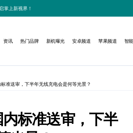
袭，开启掌上新视界！
中畅览海量资讯！
机尽揽超惊艳！
资讯
热门品牌
新机曝光
安卓频道
苹果频道
智
家揭秘革新亮点
一睹为快！
内标准送审，下半年无线充电会是何等光景？
！
国内标准送审，下半
效玩机就现在！