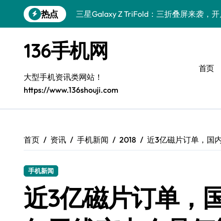
跳
热点
三星Galaxy Z TriFold：三折叠屏来
转
到
vivo S50 Pro mini：纤巧小机身，掌
内
136手机网
容
三星Galaxy S26来袭！创新黑科技，一
首页
三星Galaxy Z Fold7抢先测评！手机管
大型手机资讯类网站！
https://www.136shouji.com
小米17 Pro来袭！实用功能大揭秘，抢先
S25 Ultra颜值封神！定制主题潮爆登场
Galaxy S24+惊艳登场，手机美化新境界
首页
资讯
手机新闻
2018
近3亿磁片订单，国
S26+颜值暴击！机皇美学全解密
手机新闻
Galaxy A56 5G登场，时尚与性能双巅峰
近3亿磁片订单，
vivo S50新功能大揭秘，优惠来袭！高