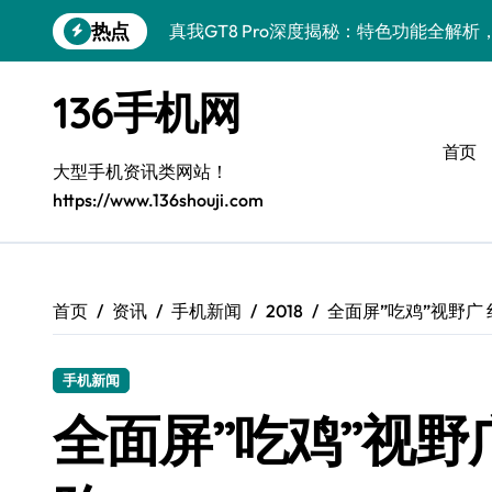
跳
热点
真我GT8 Pro深度揭秘：特色功能全解
转
到
OPPO Find X9 Pro深度揭秘：亮点全
内
136手机网
容
vivo S50 Pro mini来袭！小屏旗舰亮
首页
REDMI K90深度揭秘：性能影像续航，
大型手机资讯类网站！
https://www.136shouji.com
华为nova 15 Ultra新功能解锁，速览优
荣耀ROBOT PHONE驾到，智能掌控，
三星W26重磅来袭！速览资讯，解锁智能
首页
资讯
手机新闻
2018
全面屏”吃鸡”视野广
iPhone 17e重磅来袭！深度揭秘性能配
手机新闻
荣耀WIN资讯秒达，手机管家助力，快人
全面屏”吃鸡”视野