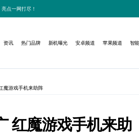
析，亮点一网打尽！
解析+超实用技巧攻略
点一网打尽速看
资讯
热门品牌
新机曝光
安卓频道
苹果频道
智
亮点配置全曝光！
惠别错过！
资讯生活一手全抓！
科技新魅力！
 红魔游戏手机来助阵
置升级全亮点
一步抢先机！
广 红魔游戏手机来助