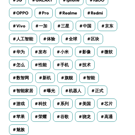
5G
GALAXY
Iphone
IQOO
OPPO
Pro
Realme
Redmi
Vivo
一加
三星
中国
京东
人工智能
体验
全球
区块
华为
发布
小米
影像
微软
怎么
性能
手机
技术
数智网
新机
旗舰
智能
智能家居
曝光
机器人
正式
游戏
科技
系列
美国
芯片
苹果
荣耀
谷歌
骁龙
高通
魅族