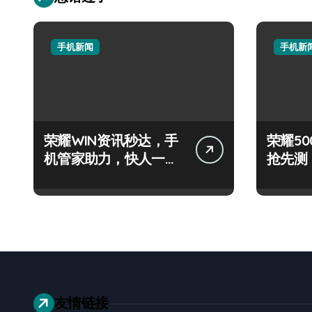
手机新闻
手机新
荣耀WIN资讯秒达，手
荣耀500
机管家助力，快人一步
抢先测
抢先机！
+神操
友情链接