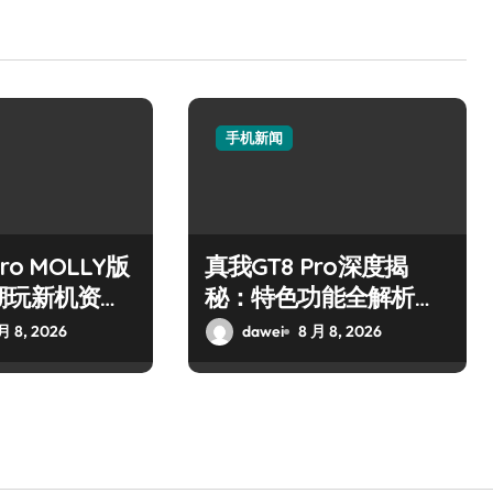
手机新闻
ro MOLLY版
真我GT8 Pro深度揭
潮玩新机资讯
秘：特色功能全解析，
技巧大公开
亮点一网打尽！
月 8, 2026
dawei
8 月 8, 2026