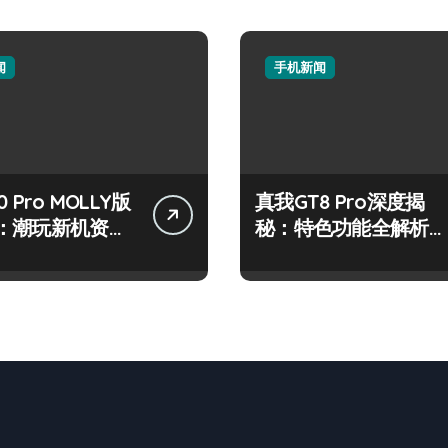
闻
手机新闻
 Pro MOLLY版
真我GT8 Pro深度揭
：潮玩新机资讯
秘：特色功能全解析，
作技巧大公开
亮点一网打尽！