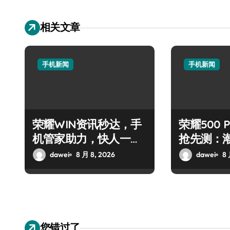
相关文章
手机新闻
手机新闻
荣耀WIN资讯秒达，手
荣耀500 P
机管家助力，快人一步
抢先测：
抢先机！
+神操作
dawei
8 月 8, 2026
dawei
8 
您错过了