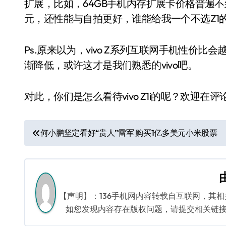
扩展，比如，64GB手机内存扩展卡价格普遍不
元，还性能与自拍更好，谁能给我一个不选Z1
Ps.原来以为，vivo Z系列互联网手机性价比
渐降低，或许这才是我们熟悉的vivo吧。
对此，你们是怎么看待vivo Z1i的呢？欢迎
文
何小鹏坚定看好“贵人”雷军 购买1亿多美元小米股票
章
导
航
【声明】：136手机网内容转载自互联网，其
如您发现内容存在版权问题，请提交相关链接至邮箱