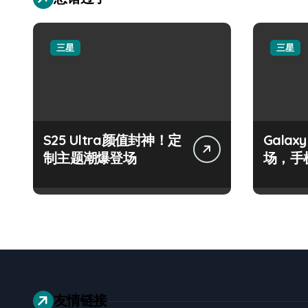
三星
三星
S25 Ultra颜值封神！定
Galax
制主题潮爆登场
场，手
友情链接