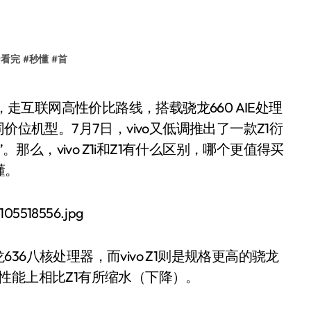
#
看完
#
秒懂
#
首
价位机型。7月7日，vivo又低调推出了一款Z1衍
。那么，vivo Z1i和Z1有什么区别，哪个更值得买
懂。
龙636八核处理器，而vivo Z1则是规格更高的骁龙
i在性能上相比Z1有所缩水（下降）。