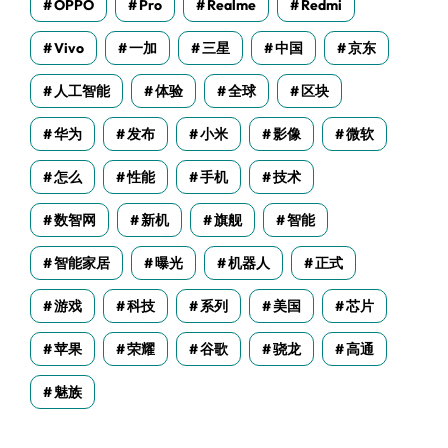
OPPO
Pro
Realme
Redmi
Vivo
一加
三星
中国
京东
人工智能
体验
全球
区块
华为
发布
小米
影像
微软
怎么
性能
手机
技术
数智网
新机
旗舰
智能
智能家居
曝光
机器人
正式
游戏
科技
系列
美国
芯片
苹果
荣耀
谷歌
骁龙
高通
魅族