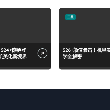
三星
y S24+惊艳登
S26+颜值暴击！机皇
机美化新境界
学全解密