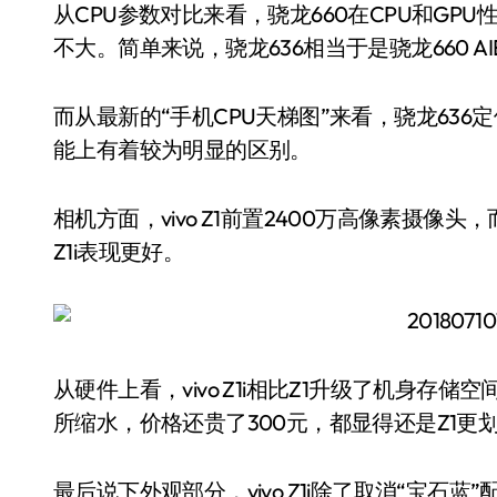
从CPU参数对比来看，骁龙660在CPU和GP
不大。简单来说，骁龙636相当于是骁龙660 A
而从最新的“手机CPU天梯图”来看，骁龙636定
能上有着较为明显的区别。
相机方面，vivo Z1前置2400万高像素摄像头，而
Z1i表现更好。
从硬件上看，vivo Z1i相比Z1升级了机身
所缩水，价格还贵了300元，都显得还是Z1更
最后说下外观部分，vivo Z1i除了取消“宝石蓝”