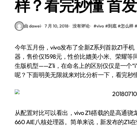
样？看完秒懂 首发
由 dawei
7 月 10, 2018
没有评论
#
vivo
#
到底
#
怎么样
今年五月份，vivo发布了全新Z系列首款Z1手机，走互联网高性价比路线，搭载骁龙660 AIE处理
器，售价仅1598元，性价比媲美小米、荣耀等同
生版机型——Z1i，在命名上的区别仅仅是一个“i”
呢？下面明美无限就来对比分析一下，看完秒
从配置对比可以看出，vivo Z1i搭载的是高通骁
660 AIE八核处理器。简单来说，新发布的Z1