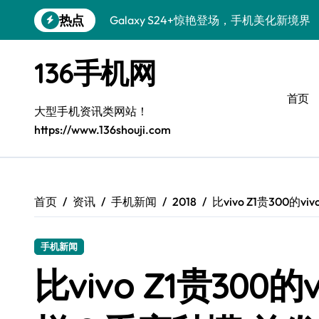
跳
热点
Galaxy S24+惊艳登场，手机美化新境界
转
到
S26+颜值暴击！机皇美学全解密
内
136手机网
容
Galaxy A56 5G登场，时尚与性能双巅峰
首页
三星S26上手玩转个性美化技巧
大型手机资讯类网站！
https://www.136shouji.com
Galaxy S25美颜秘籍：个性定制炫酷玩法
Galaxy C55 5G潮改指南：定制无限可能
Galaxy C55 5G登场，美学新标杆！
首页
资讯
手机新闻
2018
比vivo Z1贵300的
Galaxy Z Flip6：折叠时尚，尽显潮流魅力
手机新闻
S25+闪亮登场，这样拍秒变焦点！
比vivo Z1贵300的
S25 Ultra颜值封神！定制主题潮爆登场