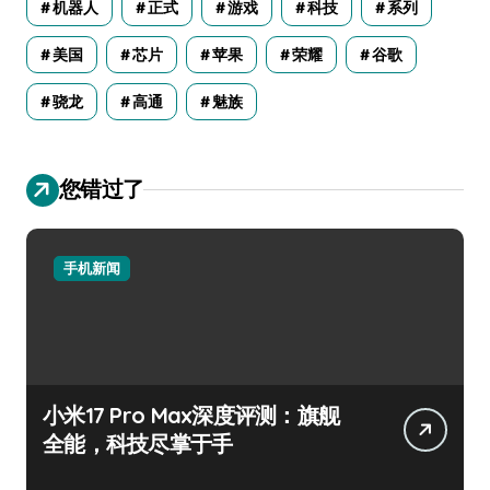
机器人
正式
游戏
科技
系列
美国
芯片
苹果
荣耀
谷歌
骁龙
高通
魅族
您错过了
手机新闻
小米17 Pro Max深度评测：旗舰
全能，科技尽掌于手