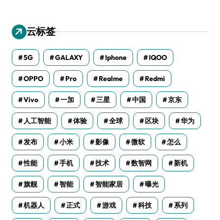
云标签
5G
GALAXY
Iphone
IQOO
OPPO
Pro
Realme
Redmi
Vivo
一加
三星
中国
京东
人工智能
体验
全球
区块
华为
发布
小米
影像
微软
怎么
性能
手机
技术
数智网
新机
旗舰
智能
智能家居
曝光
机器人
正式
游戏
科技
系列