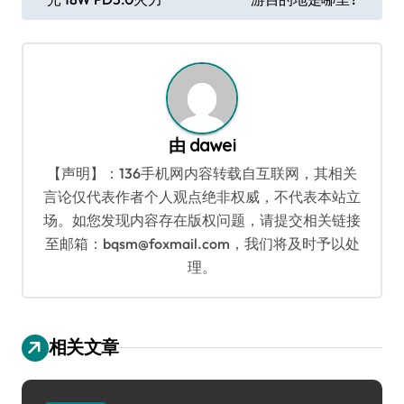
章
导
航
由
dawei
【声明】：136手机网内容转载自互联网，其相关
言论仅代表作者个人观点绝非权威，不代表本站立
场。如您发现内容存在版权问题，请提交相关链接
至邮箱：bqsm@foxmail.com，我们将及时予以处
理。
相关文章