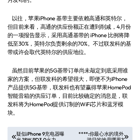
以往，苹果iPhone 基带主要依赖高通和英特尔，
但目前来看，高通的供应份额正在遭到削减，4月份
的一项报告显示，采用高通基带的 iPhone 比例将降
低至30%，英特尔负责剩余的70%。不过联发科的基
带或许会取代英特尔的供应地位。
虽然目前苹果的5G基带订单尚未敲定到底采用谁
家的方案，但联发科的希望很大，即便不为iPhone
产品提供5G基带，联发科也有望赢得苹果HomePod
智能音箱的供应订单，目前比较确定的消息是，联
发科将为HomePod提供订制的WiFi芯片和蓝牙模
块。
文
疑似iPhone 9充电器曝
****:你最心水的境外
光 18W PD3.0火力
游目的地是哪里?