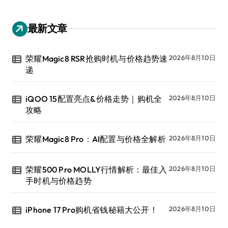
最新文章
荣耀Magic8 RSR抢购时机与价格趋势速
2026年8月10日
递
iQOO 15配置亮点&价格走势｜购机全
2026年8月10日
攻略
荣耀Magic8 Pro：AI配置与价格全解析
2026年8月10日
荣耀500 Pro MOLLY行情解析：最佳入
2026年8月10日
手时机与价格趋势
iPhone 17 Pro购机省钱秘籍大公开！
2026年8月10日