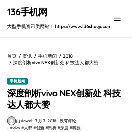
跳
136手机网
转
到
内
大型手机资讯类网站！ https://www.136shouji.com
容
首页
资讯
手机新闻
2018
深度剖析vivo NEX创新处 科技达人都大赞
手机新闻
深度剖析vivo NEX创新处 科技
达人都大赞
由 dawei
7 月 3, 2018
没有评论
#
vivo
#
人都
#
创新
#
剖析
#
深度
#
科技