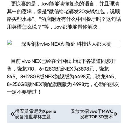
更惊喜的是，Jovi能够读懂复杂的语言，并且理清
其中的逻辑，像是“微信给老婆发20块钱红包，说顺
路买些水果”、“酒店附近有什么中国餐厅吗？这句话
用英语怎么说？”等，Jovi都能够帮你解决。
目前 vivo NEX已经在全国线上线下各渠道同步开
售，骁龙710、6+128GB版NEX为3898元，骁龙
845、8+128GB版NEX旗舰版为4498元，骁龙845、
8+256GB版NEX顶配旗舰版为 4998元，心动的朋友
一定不要错过！
文
很应景 索尼为Xperia
又放大招 vivo于MWC
设备推世界杯主题
发布TOF 3D技术
章