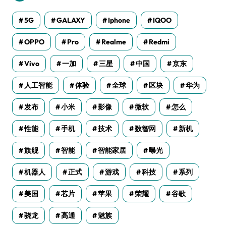
5G
GALAXY
Iphone
IQOO
OPPO
Pro
Realme
Redmi
Vivo
一加
三星
中国
京东
人工智能
体验
全球
区块
华为
发布
小米
影像
微软
怎么
性能
手机
技术
数智网
新机
旗舰
智能
智能家居
曝光
机器人
正式
游戏
科技
系列
美国
芯片
苹果
荣耀
谷歌
骁龙
高通
魅族