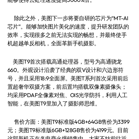
除此之外，美图下一步将要自研的芯片为“MT-AI
芯片”。能够加快图片美化的速度，提升研发团队的
效率，实现很多之前无法实现的畅想，并最终使手
机超越单反相机，全面革新手机摄影。
美图T9首次搭载高通处理器，型号为高通骁龙
660。外观设计沿袭了经典的双V设计和六边形符
号，并且采用18:9全面屏。美图T系列首次采用前后
置超奢华双摄方案，前后置均搭载双像素摄像头；
均采用PDAF全像素对焦、OIS光学防抖，利用人工
智能，在美图T9里加入了摄影师思维。
售价方面：美图T9标准版4GB+64GB售价为3399
元；美图T9标准版6GB+128GB售价为4199元。目前
这部新机正在各电商火爆销售中，大家不妨前往近