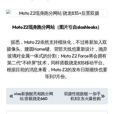
Moto Z2现身跑分网站（图片引自slashleaks）
据悉，Moto Z2依然支持模块化，不过将新加入双
摄像头、腰圆Home键、背部天线也重新设计，抛弃
玻璃对金属一体式的分割；Moto Z2 Force将会拥有
第二代“不碎屏”技术，同样搭载骁龙835移动平台。
根据目前的消息来看，Moto Z2的发布日期最快也要
等到7月份。
文
vivo新旗舰亮相跑分网
双摄性能旗舰 一加手
站 搭载骁龙660
机5京东火爆抢购
章
导