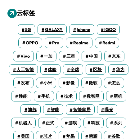
云标签
5G
GALAXY
Iphone
IQOO
OPPO
Pro
Realme
Redmi
Vivo
一加
三星
中国
京东
人工智能
体验
全球
区块
华为
发布
小米
影像
微软
怎么
性能
手机
技术
数智网
新机
旗舰
智能
智能家居
曝光
机器人
正式
游戏
科技
系列
美国
芯片
苹果
荣耀
谷歌