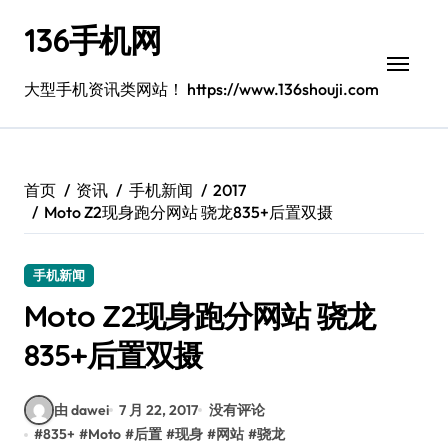
跳
136手机网
转
到
内
大型手机资讯类网站！ https://www.136shouji.com
容
首页
资讯
手机新闻
2017
Moto Z2现身跑分网站 骁龙835+后置双摄
手机新闻
Moto Z2现身跑分网站 骁龙
835+后置双摄
由 dawei
7 月 22, 2017
没有评论
#
835+
#
Moto
#
后置
#
现身
#
网站
#
骁龙