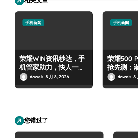
相关文章
手机新闻
手机新闻
荣耀WIN资讯秒达，手
荣耀500 P
机管家助力，快人一步
抢先测：
抢先机！
+神操作
dawei
8 月 8, 2026
dawei
8 
您错过了