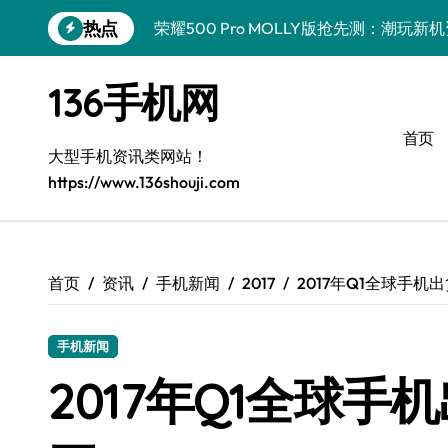
跳
热点
荣耀500 Pro MOLLY版抢先测：潮玩
转
到
真我GT8 Pro深度揭秘：特色功能全解
内
136手机网
容
OPPO Find X9 Pro深度揭秘：亮点全
首页
vivo S50 Pro mini来袭！小屏旗舰亮
大型手机资讯类网站！
https://www.136shouji.com
REDMI K90深度揭秘：性能影像续航，
华为nova 15 Ultra新功能解锁，速览优
荣耀ROBOT PHONE驾到，智能掌控，
首页
资讯
手机新闻
2017
2017年Q1全球手
三星W26重磅来袭！速览资讯，解锁智能
手机新闻
iPhone 17e重磅来袭！深度揭秘性能配
2017年Q1全球
荣耀WIN资讯秒达，手机管家助力，快人