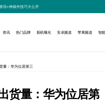
新机资讯+神操作技巧大公开
析，亮点一网打尽！
解析+超实用技巧攻略
资讯
热门品牌
新机曝光
安卓频道
苹果频道
智
点一网打尽速看
亮点配置全曝光！
惠别错过！
资讯生活一手全抓！
机出货量：华为位居第三
科技新魅力！
置升级全亮点
手机出货量：华为位居第
一步抢先机！