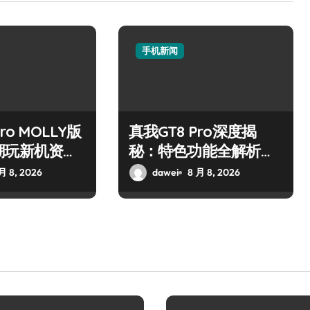
手机新闻
ro MOLLY版
真我GT8 Pro深度揭
潮玩新机资讯
秘：特色功能全解析，
技巧大公开
亮点一网打尽！
月 8, 2026
dawei
8 月 8, 2026