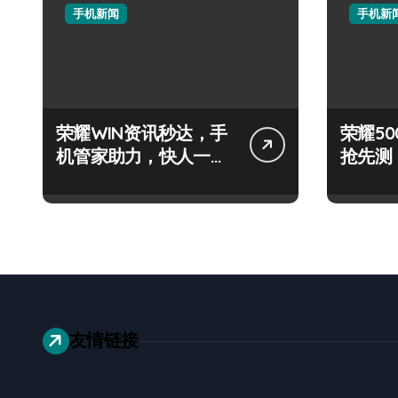
手机新闻
手机新
荣耀WIN资讯秒达，手
荣耀500
机管家助力，快人一步
抢先测
抢先机！
+神操
友情链接