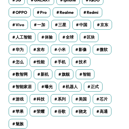
5G
GALAXY
Iphone
IQOO
OPPO
Pro
Realme
Redmi
Vivo
一加
三星
中国
京东
人工智能
体验
全球
区块
华为
发布
小米
影像
微软
怎么
性能
手机
技术
数智网
新机
旗舰
智能
智能家居
曝光
机器人
正式
游戏
科技
系列
美国
芯片
苹果
荣耀
谷歌
骁龙
高通
魅族