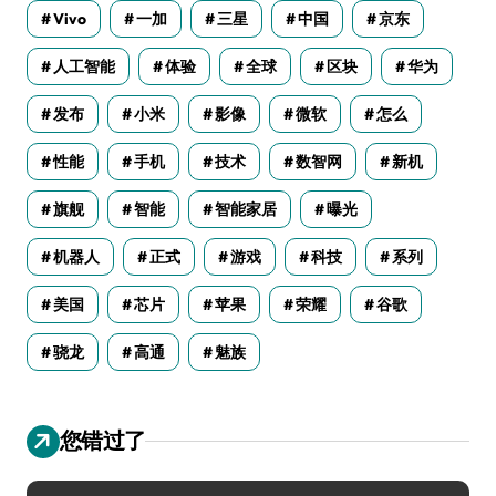
Vivo
一加
三星
中国
京东
人工智能
体验
全球
区块
华为
发布
小米
影像
微软
怎么
性能
手机
技术
数智网
新机
旗舰
智能
智能家居
曝光
机器人
正式
游戏
科技
系列
美国
芯片
苹果
荣耀
谷歌
骁龙
高通
魅族
您错过了