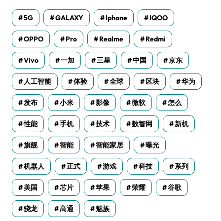
5G
GALAXY
Iphone
IQOO
OPPO
Pro
Realme
Redmi
Vivo
一加
三星
中国
京东
人工智能
体验
全球
区块
华为
发布
小米
影像
微软
怎么
性能
手机
技术
数智网
新机
旗舰
智能
智能家居
曝光
机器人
正式
游戏
科技
系列
美国
芯片
苹果
荣耀
谷歌
骁龙
高通
魅族