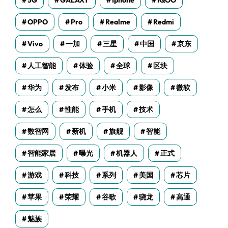
5G
GALAXY
Iphone
IQOO
OPPO
Pro
Realme
Redmi
Vivo
一加
三星
中国
京东
人工智能
体验
全球
区块
华为
发布
小米
影像
微软
怎么
性能
手机
技术
数智网
新机
旗舰
智能
智能家居
曝光
机器人
正式
游戏
科技
系列
美国
芯片
苹果
荣耀
谷歌
骁龙
高通
魅族