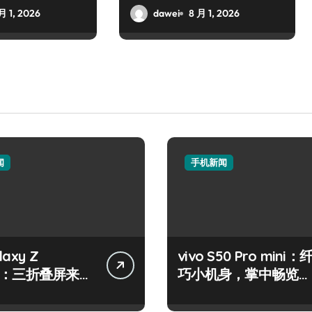
月 1, 2026
dawei
8 月 1, 2026
闻
手机新闻
axy Z
vivo S50 Pro mini：
old：三折叠屏来
巧小机身，掌中畅览海
启掌上新视界！
量资讯！