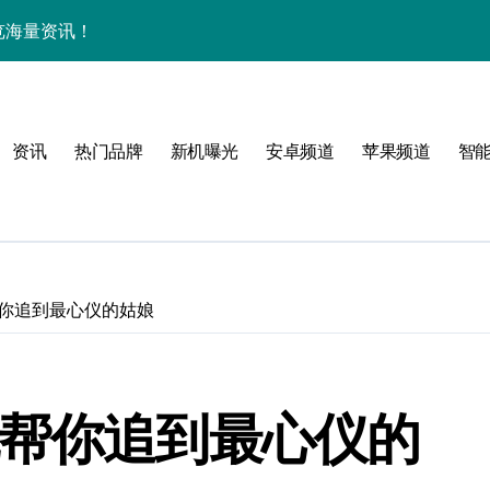
中畅览海量资讯！
机尽揽超惊艳！
家揭秘革新亮点
资讯
热门品牌
新机曝光
安卓频道
苹果频道
智
一睹为快！
帮你追到最心仪的姑娘
！
效玩机就现在！
机帮你追到最心仪的