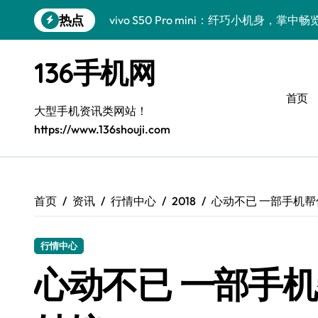
跳
热点
vivo S50 Pro mini：纤巧小机身，掌
转
到
三星Galaxy S26来袭！创新黑科技，一
内
136手机网
容
三星Galaxy Z Fold7抢先测评！手机管
首页
小米17 Pro来袭！实用功能大揭秘，抢先
大型手机资讯类网站！
https://www.136shouji.com
S25 Ultra颜值封神！定制主题潮爆登场
Galaxy S24+惊艳登场，手机美化新境界
S26+颜值暴击！机皇美学全解密
首页
资讯
行情中心
2018
心动不已 一部手机
Galaxy A56 5G登场，时尚与性能双巅峰
行情中心
vivo S50新功能大揭秘，优惠来袭！高
心动不已 一部手