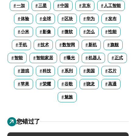
一加
三星
中国
京东
人工智能
体验
全球
区块
华为
发布
小米
影像
微软
怎么
性能
手机
技术
数智网
新机
旗舰
智能
智能家居
曝光
机器人
正式
游戏
科技
系列
美国
芯片
苹果
荣耀
谷歌
骁龙
高通
魅族
您错过了