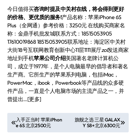
今日值得买
咨询时提及中关村在线，将会得到更好
的价格、更优质的服务!
产品名称：苹果iPhone 6S
Plus（全网通）参考价格：3250元 在线购买商家名
称：金鼎手机批发城联系方式：18515053905
17610019868 18515053905联系地址：海淀区中关村
大街18号互联网教育创新中心11层1111展厅
zol
发送商家
地址到手机
苹果公司介绍
美国著名老牌计算机公
司，成立于1977年，是个人电脑最早的倡导者和著名
生产商。它所生产的苹果系列电脑，包括iMac，
PowerMac，ibook，Powerbook等产品线的众多硬
件产品，一直是个人电脑市场的主流产品之一，并
曾提出…[更多]
文
入手正当时 苹果iPhon
旗舰之选 三星 GALAX
e 6S 北京2500元
Y S8+北京6300元
章