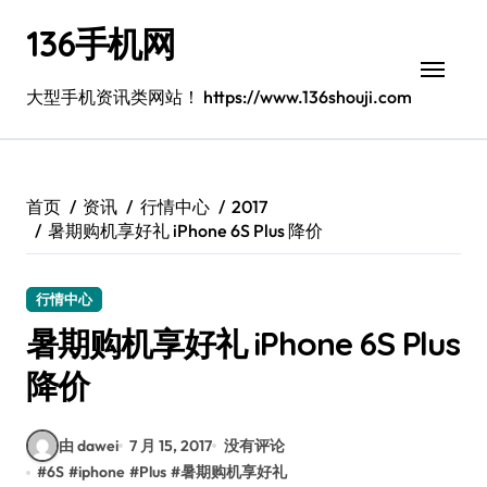
跳
136手机网
转
到
内
大型手机资讯类网站！ https://www.136shouji.com
容
首页
资讯
行情中心
2017
暑期购机享好礼 iPhone 6S Plus 降价
行情中心
暑期购机享好礼 iPhone 6S Plus
降价
由 dawei
7 月 15, 2017
没有评论
#
6S
#
iphone
#
Plus
#
暑期购机享好礼