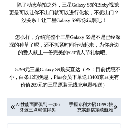
除了动态萌拍之外，三星Galaxy S9的Bixby视觉
更是可以让你不出门就可以进行化妆，不想出门？
没关系！让三星Galaxy S9帮你试装吧！
怎么样，介绍完整个三星Galaxy S9是不是已经深
深的种草了呢，还不抓紧时间行动起来，为你身边
的爱人献上一份完美的520情人节礼物吧。
5799元三星Galaxy S9购买直达（PS：目前优惠不
小，白条12期免息，Plus会员下单送13400京豆更有
价值269元的三星原装无线充电器相送）
文
AI性能面面俱到 一加6
手握专利大招 OPPO快
章
凭这三点就值得买
充实测搞定续航难
导