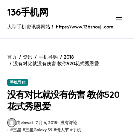
跳
136手机网
转
到
内
大型手机资讯类网站！ https://www.136shouji.com
容
首页
资讯
手机导购
2018
没有对比就没有伤害 教你520花式秀恩爱
手机导购
没有对比就没有伤害 教你520
花式秀恩爱
由 dawei
7 月 4, 2018
没有评论
#
三星
#
三星Galaxy S9
#
情人节
#
手机