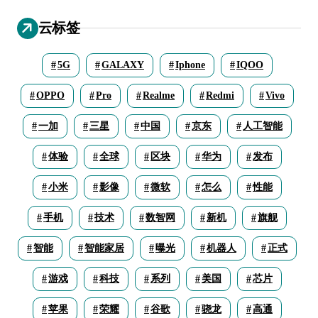
云标签
5G
GALAXY
Iphone
IQOO
OPPO
Pro
Realme
Redmi
Vivo
一加
三星
中国
京东
人工智能
体验
全球
区块
华为
发布
小米
影像
微软
怎么
性能
手机
技术
数智网
新机
旗舰
智能
智能家居
曝光
机器人
正式
游戏
科技
系列
美国
芯片
苹果
荣耀
谷歌
骁龙
高通