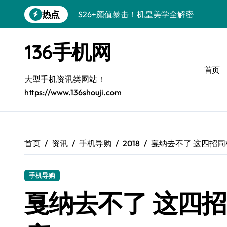
跳
热点
S26+颜值暴击！机皇美学全解密
转
到
Galaxy A56 5G登场，时尚与性能双巅峰
内
136手机网
容
三星S26上手玩转个性美化技巧
首页
Galaxy S25美颜秘籍：个性定制炫酷玩法
大型手机资讯类网站！
https://www.136shouji.com
Galaxy C55 5G潮改指南：定制无限可能
Galaxy C55 5G登场，美学新标杆！
Galaxy Z Flip6：折叠时尚，尽显潮流魅力
首页
资讯
手机导购
2018
戛纳去不了 这四招
S25+闪亮登场，这样拍秒变焦点！
手机导购
S25 Ultra颜值封神！定制主题潮爆登场
戛纳去不了 这四