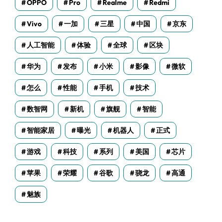
OPPO
Pro
Realme
Redmi
Vivo
一加
三星
中国
京东
人工智能
体验
全球
区块
华为
发布
小米
影像
微软
怎么
性能
手机
技术
数智网
新机
旗舰
智能
智能家居
曝光
机器人
正式
游戏
科技
系列
美国
芯片
苹果
荣耀
谷歌
骁龙
高通
魅族