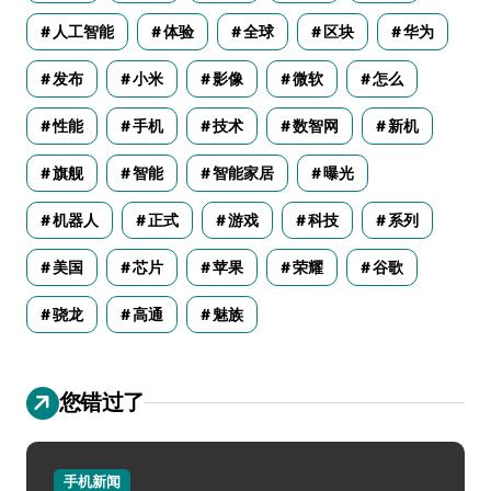
人工智能
体验
全球
区块
华为
发布
小米
影像
微软
怎么
性能
手机
技术
数智网
新机
旗舰
智能
智能家居
曝光
机器人
正式
游戏
科技
系列
美国
芯片
苹果
荣耀
谷歌
骁龙
高通
魅族
您错过了
手机新闻