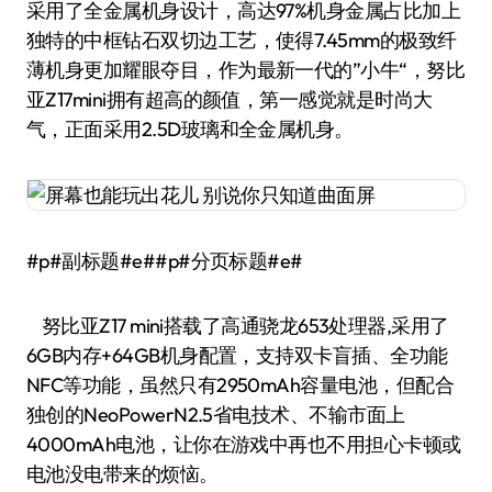
采用了全金属机身设计，高达97%机身金属占比加上
独特的中框钻石双切边工艺，使得7.45mm的极致纤
薄机身更加耀眼夺目，作为最新一代的”小牛“，努比
亚Z17mini拥有超高的颜值，第一感觉就是时尚大
气，正面采用2.5D玻璃和全金属机身。
#p#副标题#e##p#分页标题#e#
努比亚Z17 mini搭载了高通骁龙653处理器,采用了
6GB内存+64GB机身配置，支持双卡盲插、全功能
NFC等功能，虽然只有2950mAh容量电池，但配合
独创的NeoPowerN2.5省电技术、不输市面上
4000mAh电池，让你在游戏中再也不用担心卡顿或
电池没电带来的烦恼。