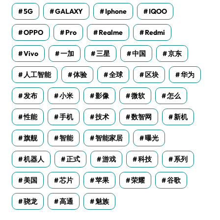
5G
GALAXY
Iphone
IQOO
OPPO
Pro
Realme
Redmi
Vivo
一加
三星
中国
京东
人工智能
体验
全球
区块
华为
发布
小米
影像
微软
怎么
性能
手机
技术
数智网
新机
旗舰
智能
智能家居
曝光
机器人
正式
游戏
科技
系列
美国
芯片
苹果
荣耀
谷歌
骁龙
高通
魅族