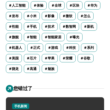
人工智能
体验
全球
区块
华为
发布
小米
影像
微软
怎么
性能
手机
技术
数智网
新机
旗舰
智能
智能家居
曝光
机器人
正式
游戏
科技
系列
美国
芯片
苹果
荣耀
谷歌
骁龙
高通
魅族
您错过了
手机新闻