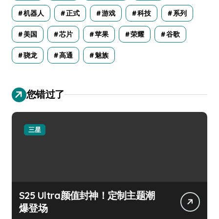
机器人
正式
游戏
科技
系列
美国
芯片
苹果
荣耀
谷歌
骁龙
高通
魅族
您错过了
三星
S25 Ultra颜值封神！定制主题潮
爆登场