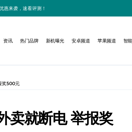
艳，优惠来袭，速看评测！
峰配置，亮点全解析！
能全掌握，速来围观！
资讯
热门品牌
新机曝光
安卓频道
苹果频道
智
亮点全曝光
，动态一手随时抓！
最新动态全掌控！
信息全在这！
奖500元
效玩机新姿势！
，跃升体验新巅峰！
外卖就断电 举报奖
实用功能速来围观