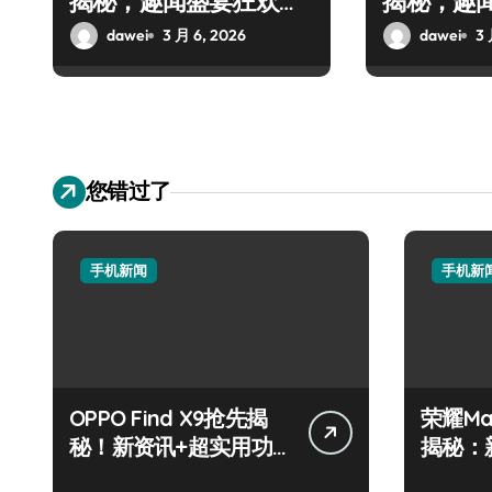
揭秘，趣闻盛宴狂欢来
揭秘，趣
袭！
筐！
dawei
3 月 6, 2026
dawei
3 
您错过了
手机新闻
手机新
OPPO Find X9抢先揭
荣耀Ma
秘！新资讯+超实用功
揭秘：
能速来围观
惠来袭