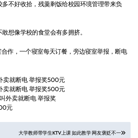
较多不好收拾，残羹剩饭给校园环境管理带来负
不敢想像学校的食堂会有多拥挤。
室合作，一个寝室每天订餐，旁边寝室举报，断电
大学教师带学生KTV上课 如此教学 网友褒贬不一