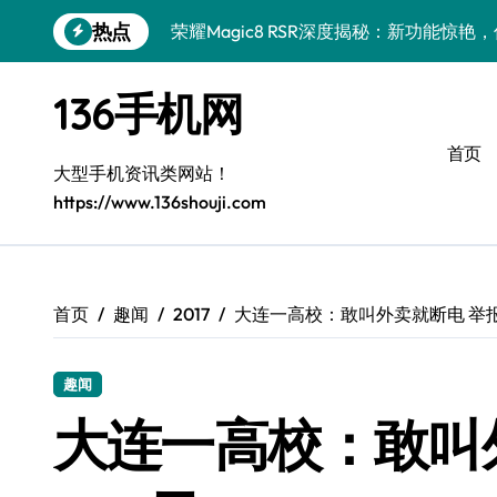
跳
热点
荣耀Magic8 RSR深度揭秘：新功能惊
转
到
三星Galaxy S26 Ultra抢先揭秘：巅
内
136手机网
容
华为nova 15 Pro亮点大揭秘：特色功
首页
抢先揭秘！三星Galaxy Z Flip7 FE新机
大型手机资讯类网站！
https://www.136shouji.com
荣耀ROBOT PHONE评测：资讯小助手
小米17 Pro Max抢先评测：一机在手，
REDMI K90深度揭秘：硬核配置+发售
首页
趣闻
2017
大连一高校：敢叫外卖就断电 举报
荣耀Magic V6速评：一屏掌控，解锁高
趣闻
iPhone 17 Pro性能大揭秘：硬件升级
大连一高校：敢叫
OPPO Find X9抢先揭秘！新资讯+超