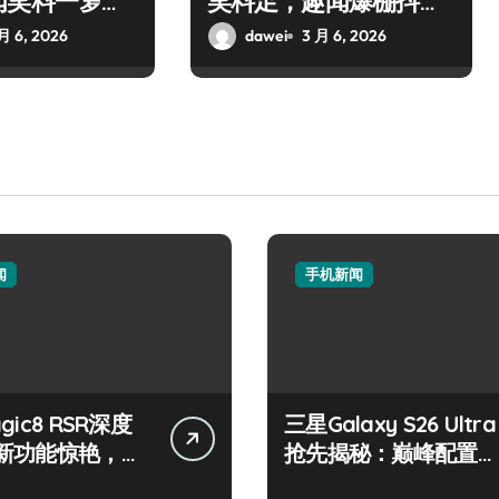
闻笑料一箩
笑料足，趣闻爆棚抖到
手酸！
月 6, 2026
dawei
3 月 6, 2026
闻
手机新闻
gic8 RSR深度
三星Galaxy S26 Ultra
新功能惊艳，优
抢先揭秘：巅峰配置，
，速看评测！
亮点全解析！