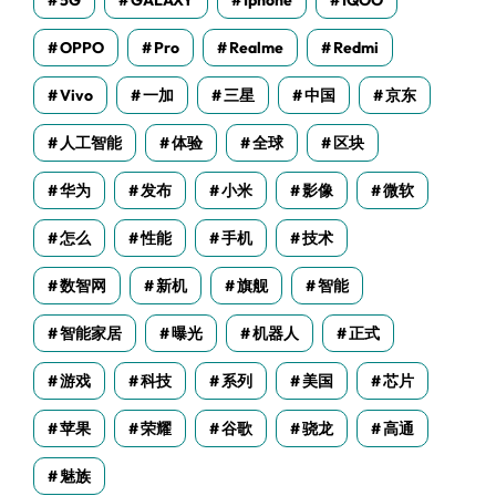
5G
GALAXY
Iphone
IQOO
OPPO
Pro
Realme
Redmi
Vivo
一加
三星
中国
京东
人工智能
体验
全球
区块
华为
发布
小米
影像
微软
怎么
性能
手机
技术
数智网
新机
旗舰
智能
智能家居
曝光
机器人
正式
游戏
科技
系列
美国
芯片
苹果
荣耀
谷歌
骁龙
高通
魅族