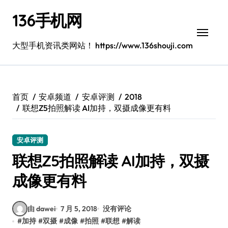
跳
136手机网
转
到
内
大型手机资讯类网站！ https://www.136shouji.com
容
首页
安卓频道
安卓评测
2018
联想Z5拍照解读 AI加持，双摄成像更有料
安卓评测
联想Z5拍照解读 AI加持，双摄
成像更有料
由 dawei
7 月 5, 2018
没有评论
#
加持
#
双摄
#
成像
#
拍照
#
联想
#
解读