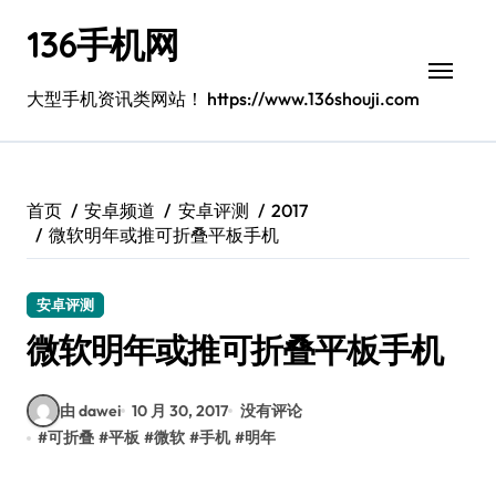
跳
136手机网
转
到
内
大型手机资讯类网站！ https://www.136shouji.com
容
首页
安卓频道
安卓评测
2017
微软明年或推可折叠平板手机
安卓评测
微软明年或推可折叠平板手机
由 dawei
10 月 30, 2017
没有评论
#
可折叠
#
平板
#
微软
#
手机
#
明年