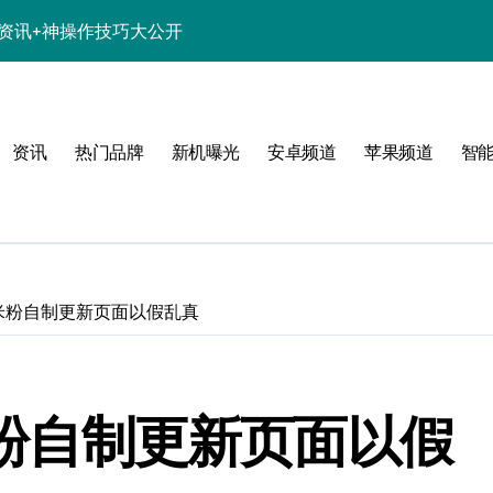
新机资讯+神操作技巧大公开
析，亮点一网打尽！
解析+超实用技巧攻略
资讯
热门品牌
新机曝光
安卓频道
苹果频道
智
点一网打尽速看
亮点配置全曝光！
惠别错过！
资讯生活一手全抓！
版 米粉自制更新页面以假乱真
科技新魅力！
置升级全亮点
 米粉自制更新页面以假
一步抢先机！