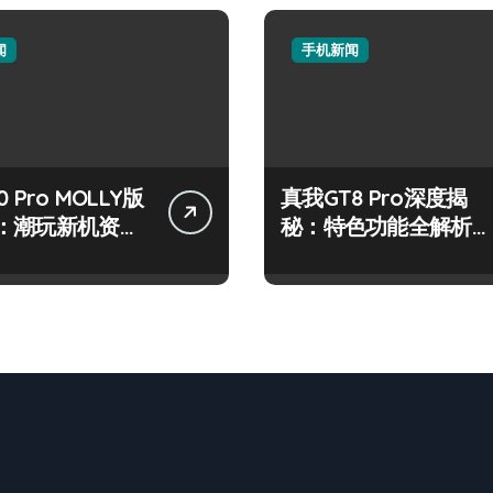
闻
手机新闻
 Pro MOLLY版
真我GT8 Pro深度揭
：潮玩新机资讯
秘：特色功能全解析，
作技巧大公开
亮点一网打尽！