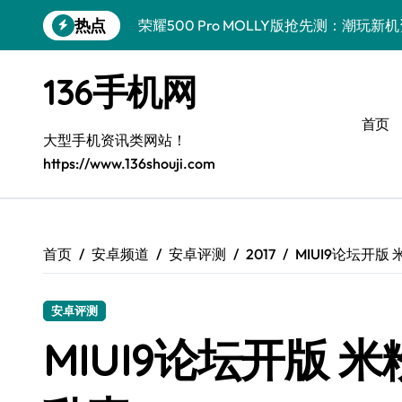
跳
热点
荣耀500 Pro MOLLY版抢先测：潮玩
转
到
真我GT8 Pro深度揭秘：特色功能全解
内
136手机网
容
OPPO Find X9 Pro深度揭秘：亮点全
首页
vivo S50 Pro mini来袭！小屏旗舰亮
大型手机资讯类网站！
https://www.136shouji.com
REDMI K90深度揭秘：性能影像续航，
华为nova 15 Ultra新功能解锁，速览优
荣耀ROBOT PHONE驾到，智能掌控，
首页
安卓频道
安卓评测
2017
MIUI9论坛开
三星W26重磅来袭！速览资讯，解锁智能
安卓评测
iPhone 17e重磅来袭！深度揭秘性能配
MIUI9论坛开版
荣耀WIN资讯秒达，手机管家助力，快人