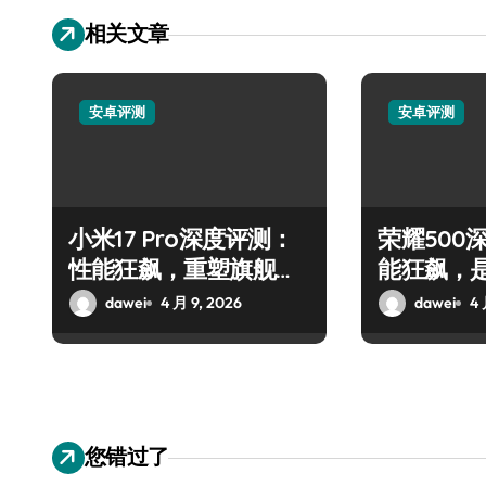
相关文章
安卓评测
安卓评测
小米17 Pro深度评测：
荣耀500
性能狂飙，重塑旗舰新
能狂飙，
标杆
材实料？
dawei
4 月 9, 2026
dawei
4 
您错过了