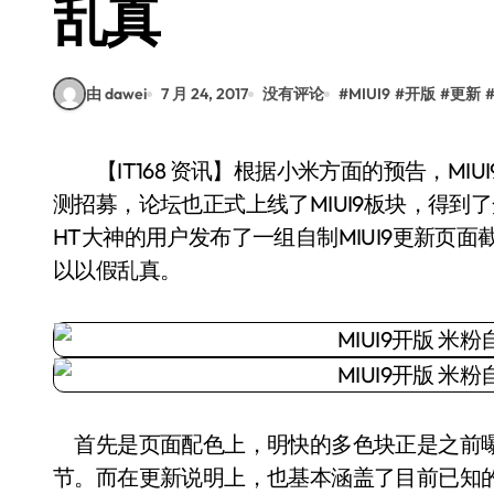
乱真
由 dawei
7 月 24, 2017
没有评论
#
MIUI9
#
开版
#
更新
【IT168 资讯】根据小米方面的预告，MIUI9将于7月26日正式发布。目前MIUI9已经开启了内
测招募，论坛也正式上线了MIUI9板块，得到
HT大神的用户发布了一组自制MIUI9更新页面
以以假乱真。
首先是页面配色上，明快的多色块正是之前曝光
节。而在更新说明上，也基本涵盖了目前已知的