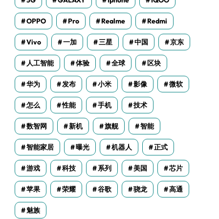
5G
GALAXY
Iphone
IQOO
OPPO
Pro
Realme
Redmi
Vivo
一加
三星
中国
京东
人工智能
体验
全球
区块
华为
发布
小米
影像
微软
怎么
性能
手机
技术
数智网
新机
旗舰
智能
智能家居
曝光
机器人
正式
游戏
科技
系列
美国
芯片
苹果
荣耀
谷歌
骁龙
高通
魅族