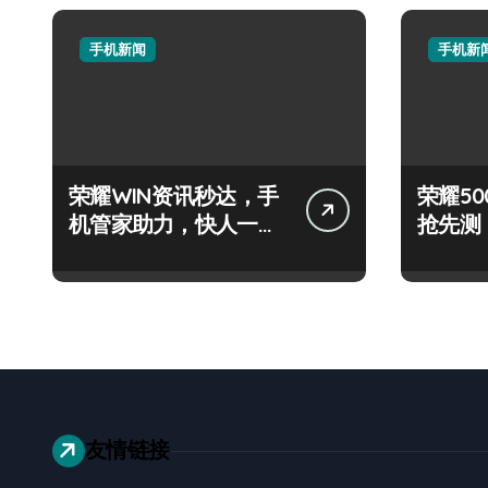
手机新闻
手机新
荣耀WIN资讯秒达，手
荣耀500
机管家助力，快人一步
抢先测
抢先机！
+神操
友情链接