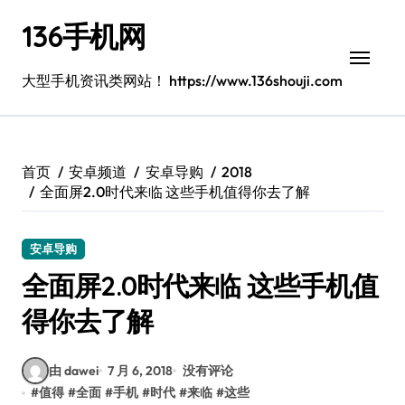
跳
136手机网
转
到
内
大型手机资讯类网站！ https://www.136shouji.com
容
首页
安卓频道
安卓导购
2018
全面屏2.0时代来临 这些手机值得你去了解
安卓导购
全面屏2.0时代来临 这些手机值
得你去了解
由 dawei
7 月 6, 2018
没有评论
#
值得
#
全面
#
手机
#
时代
#
来临
#
这些