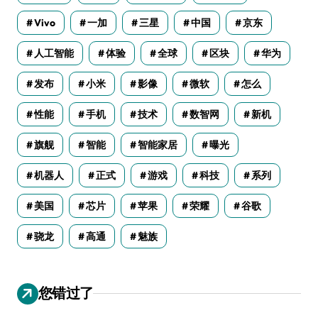
Vivo
一加
三星
中国
京东
人工智能
体验
全球
区块
华为
发布
小米
影像
微软
怎么
性能
手机
技术
数智网
新机
旗舰
智能
智能家居
曝光
机器人
正式
游戏
科技
系列
美国
芯片
苹果
荣耀
谷歌
骁龙
高通
魅族
您错过了