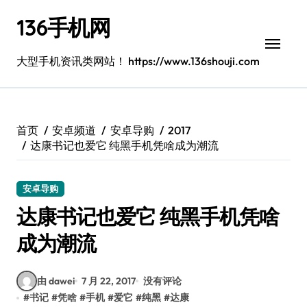
跳
136手机网
转
到
内
大型手机资讯类网站！ https://www.136shouji.com
容
首页
安卓频道
安卓导购
2017
达康书记也爱它 纯黑手机凭啥成为潮流
安卓导购
达康书记也爱它 纯黑手机凭啥
成为潮流
由 dawei
7 月 22, 2017
没有评论
#
书记
#
凭啥
#
手机
#
爱它
#
纯黑
#
达康