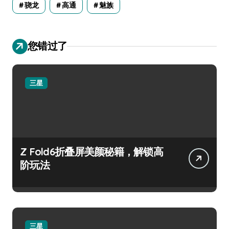
骁龙
高通
魅族
您错过了
三星
Z Fold6折叠屏美颜秘籍，解锁高
阶玩法
三星