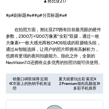
▲努比亚Z17
#p#副标题#e##p#分页标题#e#
在拍照方面，努比亚Z17拥有目前最亮眼的硬件
参数，2300万+1200万像素“全彩”双摄，通过一枚
大像素+一枚大感光两枚CMOS组成的双摄镜头组，
通过AI智能选择，让用户的照片即拥有高解析力，
也拥有更强的夜间拍摄能力。除此之外，全新的
NeoVision7.0还拥有众多优秀的拍照功能可供使用。
文
销量口碑双保障 近期
夏天就要玩出彩 索尼X
市面上的热销手机有这
Z Premium领衔高颜值
章
些
多彩手机推荐
导
航