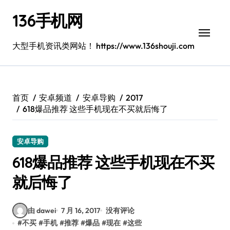
跳
136手机网
转
到
内
大型手机资讯类网站！ https://www.136shouji.com
容
首页
安卓频道
安卓导购
2017
618爆品推荐 这些手机现在不买就后悔了
安卓导购
618爆品推荐 这些手机现在不买
就后悔了
由 dawei
7 月 16, 2017
没有评论
#
不买
#
手机
#
推荐
#
爆品
#
现在
#
这些