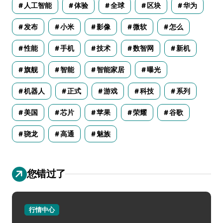
人工智能
体验
全球
区块
华为
发布
小米
影像
微软
怎么
性能
手机
技术
数智网
新机
旗舰
智能
智能家居
曝光
机器人
正式
游戏
科技
系列
美国
芯片
苹果
荣耀
谷歌
骁龙
高通
魅族
您错过了
行情中心