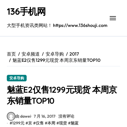
跳
136手机网
转
到
内
大型手机资讯类网站！ https://www.136shouji.com
容
首页
安卓频道
安卓导购
2017
魅蓝E2仅售1299元现货 本周京东销量TOP10
安卓导购
魅蓝E2仅售1299元现货 本周京
东销量TOP10
由 dawei
7 月 16, 2017
没有评论
#
1299元
#
京
#
仅售
#
本周
#
现货
#
魅蓝