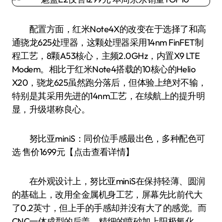
配置方面，红米Note4X的改变在于选择了和高
通骁龙625处理器，这颗处理器采用14nm FinFET制
程工艺，8颗A53核心，主频2.0GHz，内置X9 LTE
Modem。相比于红米Note4搭载的10核心的Helio
X20，骁龙625虽然跑分落后，但体验上绝对不输，
特别是其采用先进的14nm工艺，在续航上的提升明
显，升级堪称良心。
努比亚miniS：同价位手感最出色，多种配色可
选 售价1699元【点击查看详情】
在外观设计上，努比亚miniS在保持轻薄、圆润
的基础上，改用全金属机身工艺，屏幕先比前代大
了0.2英寸，但上手的手感却并没有大了的感觉。而
CNC一体成型的后盖，精细的喷砂加上阳极氧化，