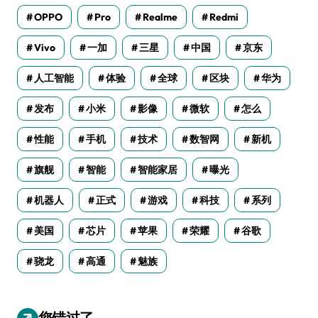
OPPO
Pro
Realme
Redmi
Vivo
一加
三星
中国
京东
人工智能
体验
全球
区块
华为
发布
小米
影像
微软
怎么
性能
手机
技术
数智网
新机
旗舰
智能
智能家居
曝光
机器人
正式
游戏
科技
系列
美国
芯片
苹果
荣耀
谷歌
骁龙
高通
魅族
您错过了