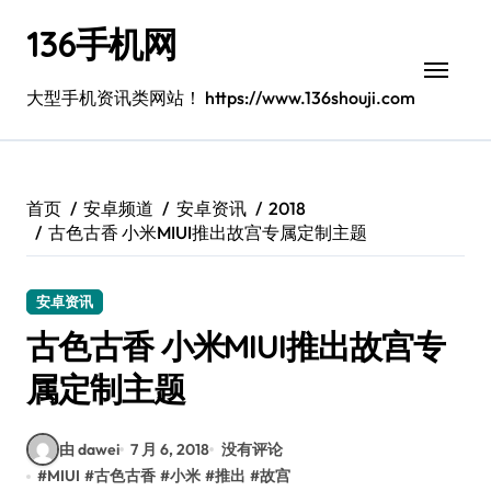
跳
136手机网
转
到
内
大型手机资讯类网站！ https://www.136shouji.com
容
首页
安卓频道
安卓资讯
2018
古色古香 小米MIUI推出故宫专属定制主题
安卓资讯
古色古香 小米MIUI推出故宫专
属定制主题
由 dawei
7 月 6, 2018
没有评论
#
MIUI
#
古色古香
#
小米
#
推出
#
故宫