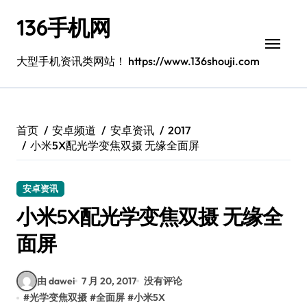
跳
136手机网
转
到
内
大型手机资讯类网站！ https://www.136shouji.com
容
首页
安卓频道
安卓资讯
2017
小米5X配光学变焦双摄 无缘全面屏
安卓资讯
小米5X配光学变焦双摄 无缘全
面屏
由 dawei
7 月 20, 2017
没有评论
#
光学变焦双摄
#
全面屏
#
小米5X