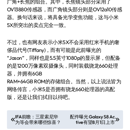
广角+长焦的组合。其中，长焦镜头部分采用了
OV13880传感器，而广角镜头部分则是OV12a10传感
器。换句话来说，将具备光学变焦功能，这与小米
5X所突出的卖点完全一致。
不过，也有网友表示小米5X不会采用红米手机的奢
侈品代号(Tiffany)，而有可能是此前曝光的
“Jason”，同样也是5.5英寸1080p的显示屏，但配备
的是1200万像素双摄像头，同时装载骁龙660处理
器，并拥有6GB
RAM+64GB ROM的存储组合。当然，以上说法皆为
网络传言，小米5是否拥有骁龙660处理器的高配
版，还是让我们拭目以待吧。
文
IFA前瞻：三星索尼华
配件曝光 Galaxy S8 Ac
为等会带来哪些惊喜？
tive有望8月1日上市
章