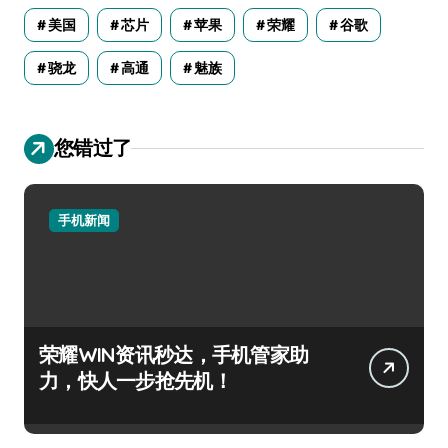
美国
芯片
苹果
荣耀
谷歌
骁龙
高通
魅族
您错过了
手机新闻
荣耀WIN资讯秒达，手机管家助
力，快人一步抢先机！