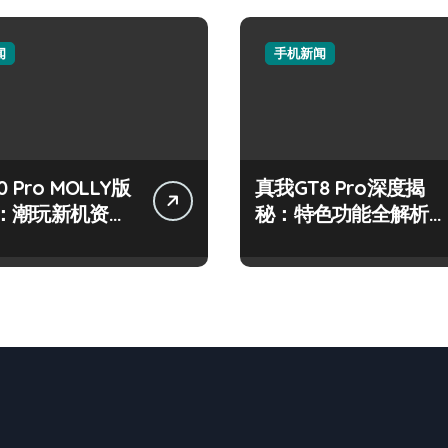
闻
手机新闻
 Pro MOLLY版
真我GT8 Pro深度揭
：潮玩新机资讯
秘：特色功能全解析，
作技巧大公开
亮点一网打尽！