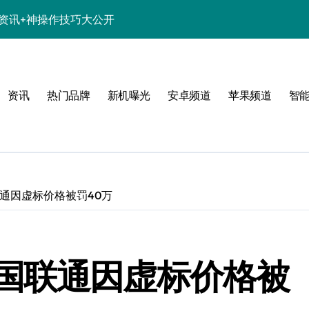
新机资讯+神操作技巧大公开
析，亮点一网打尽！
解析+超实用技巧攻略
资讯
热门品牌
新机曝光
安卓频道
苹果频道
智
点一网打尽速看
亮点配置全曝光！
惠别错过！
资讯生活一手全抓！
通因虚标价格被罚40万
科技新魅力！
置升级全亮点
国联通因虚标价格被
一步抢先机！