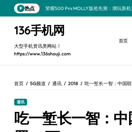
跳
热点
荣耀500 Pro MOLLY版抢先测：潮玩
转
到
真我GT8 Pro深度揭秘：特色功能全解
内
136手机网
容
OPPO Find X9 Pro深度揭秘：亮点全
首页
vivo S50 Pro mini来袭！小屏旗舰亮
大型手机资讯类网站！
https://www.136shouji.com
REDMI K90深度揭秘：性能影像续航，
华为nova 15 Ultra新功能解锁，速览优
荣耀ROBOT PHONE驾到，智能掌控，
首页
5G频道
通讯
2018
吃一堑长一智：中国联
三星W26重磅来袭！速览资讯，解锁智能
通讯
iPhone 17e重磅来袭！深度揭秘性能配
吃一堑长一智：中
荣耀WIN资讯秒达，手机管家助力，快人