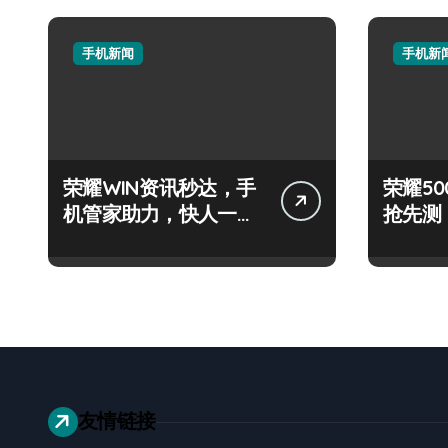
手机新闻
手机新
荣耀WIN资讯秒达，手
荣耀500
机管家助力，快人一步
抢先测
抢先机！
+神操
友情链接