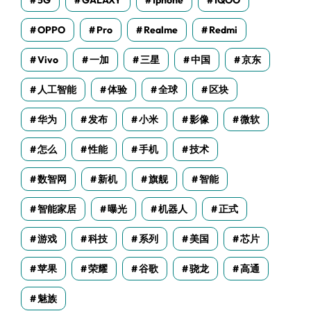
5G
GALAXY
Iphone
IQOO
OPPO
Pro
Realme
Redmi
Vivo
一加
三星
中国
京东
人工智能
体验
全球
区块
华为
发布
小米
影像
微软
怎么
性能
手机
技术
数智网
新机
旗舰
智能
智能家居
曝光
机器人
正式
游戏
科技
系列
美国
芯片
苹果
荣耀
谷歌
骁龙
高通
魅族