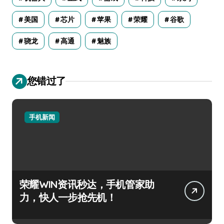
美国
芯片
苹果
荣耀
谷歌
骁龙
高通
魅族
您错过了
手机新闻
荣耀WIN资讯秒达，手机管家助
力，快人一步抢先机！