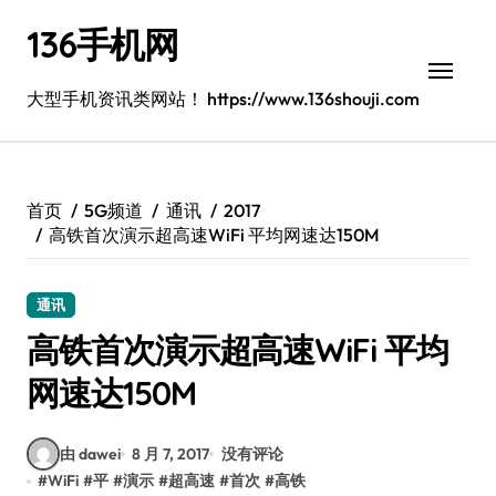
跳
136手机网
转
到
内
大型手机资讯类网站！ https://www.136shouji.com
容
首页
5G频道
通讯
2017
高铁首次演示超高速WiFi 平均网速达150M
通讯
高铁首次演示超高速WiFi 平均
网速达150M
由 dawei
8 月 7, 2017
没有评论
#
WiFi
#
平
#
演示
#
超高速
#
首次
#
高铁