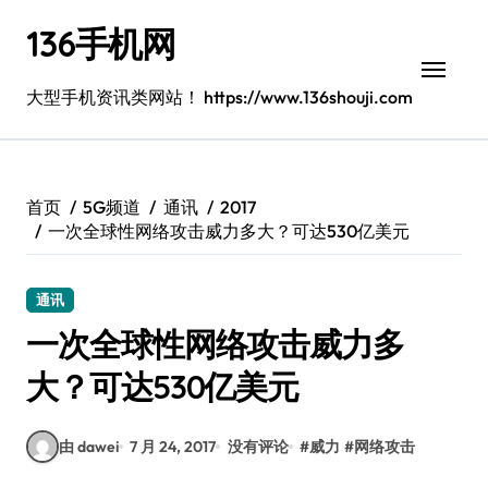
跳
136手机网
转
到
内
大型手机资讯类网站！ https://www.136shouji.com
容
首页
5G频道
通讯
2017
一次全球性网络攻击威力多大？可达530亿美元
通讯
一次全球性网络攻击威力多
大？可达530亿美元
由 dawei
7 月 24, 2017
没有评论
#
威力
#
网络攻击