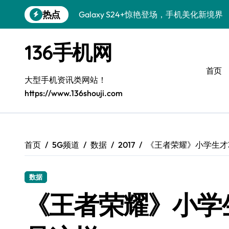
跳
热点
Galaxy S24+惊艳登场，手机美化新境界
转
到
S26+颜值暴击！机皇美学全解密
内
136手机网
容
Galaxy A56 5G登场，时尚与性能双巅峰
首页
三星S26上手玩转个性美化技巧
大型手机资讯类网站！
https://www.136shouji.com
Galaxy S25美颜秘籍：个性定制炫酷玩法
Galaxy C55 5G潮改指南：定制无限可能
Galaxy C55 5G登场，美学新标杆！
首页
5G频道
数据
2017
《王者荣耀》小学生才
Galaxy Z Flip6：折叠时尚，尽显潮流魅力
数据
S25+闪亮登场，这样拍秒变焦点！
《王者荣耀》小学
S25 Ultra颜值封神！定制主题潮爆登场