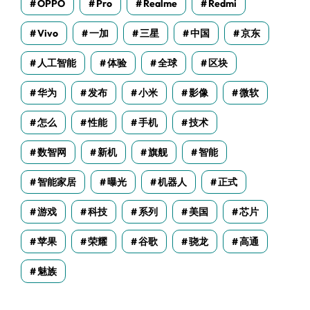
OPPO
Pro
Realme
Redmi
Vivo
一加
三星
中国
京东
人工智能
体验
全球
区块
华为
发布
小米
影像
微软
怎么
性能
手机
技术
数智网
新机
旗舰
智能
智能家居
曝光
机器人
正式
游戏
科技
系列
美国
芯片
苹果
荣耀
谷歌
骁龙
高通
魅族