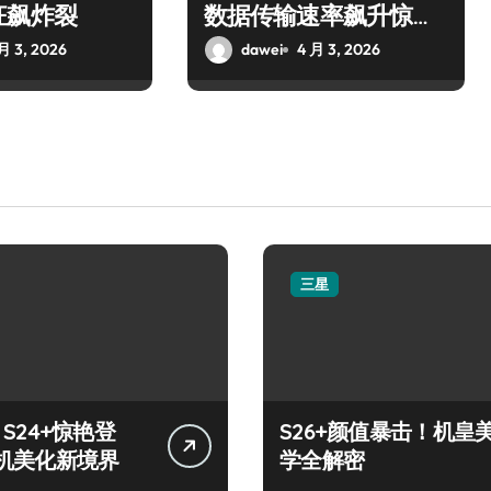
狂飙炸裂
数据传输速率飙升惊艳
全场
月 3, 2026
dawei
4 月 3, 2026
三星
y S24+惊艳登
S26+颜值暴击！机皇
机美化新境界
学全解密