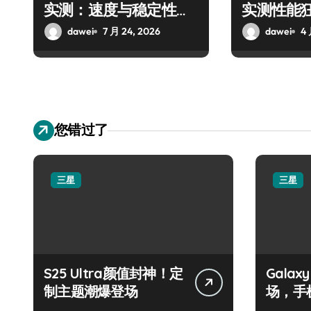
实测：速度与稳定性双
实测性能
惊人
dawei
7 月 24, 2026
dawei
4 
您错过了
三星
三星
S25 Ultra颜值封神！定
Galax
制主题潮爆登场
场，手