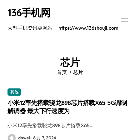
跳
136手机网
转
到
内
大型手机资讯类网站！ https://www.136shouji.com
容
芯片
首页
芯片
其他
小米12率先搭载骁龙898芯片搭载X65 5G调制
解调器 最大下行速度为
小米12率先搭载骁龙898芯片搭载X65…
dawei
6 月 7, 2024