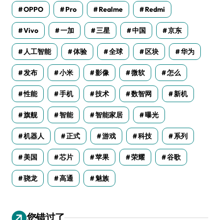
OPPO
Pro
Realme
Redmi
Vivo
一加
三星
中国
京东
人工智能
体验
全球
区块
华为
发布
小米
影像
微软
怎么
性能
手机
技术
数智网
新机
旗舰
智能
智能家居
曝光
机器人
正式
游戏
科技
系列
美国
芯片
苹果
荣耀
谷歌
骁龙
高通
魅族
您错过了