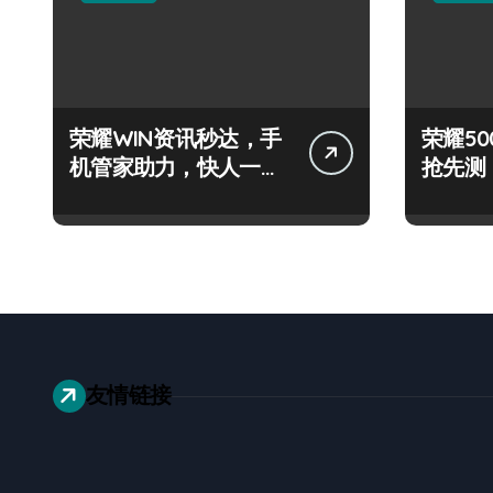
荣耀WIN资讯秒达，手
荣耀500
机管家助力，快人一步
抢先测
抢先机！
+神操
友情链接