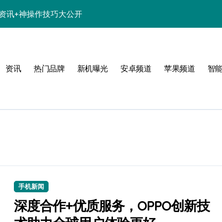
新机资讯+神操作技巧大公开
析，亮点一网打尽！
解析+超实用技巧攻略
资讯
热门品牌
新机曝光
安卓频道
苹果频道
智
点一网打尽速看
亮点配置全曝光！
惠别错过！
资讯生活一手全抓！
科技新魅力！
置升级全亮点
手机新闻
一步抢先机！
深度合作+优质服务，OPPO创新技