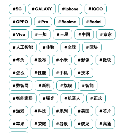
5G
GALAXY
Iphone
IQOO
OPPO
Pro
Realme
Redmi
Vivo
一加
三星
中国
京东
人工智能
体验
全球
区块
华为
发布
小米
影像
微软
怎么
性能
手机
技术
数智网
新机
旗舰
智能
智能家居
曝光
机器人
正式
游戏
科技
系列
美国
芯片
苹果
荣耀
谷歌
骁龙
高通