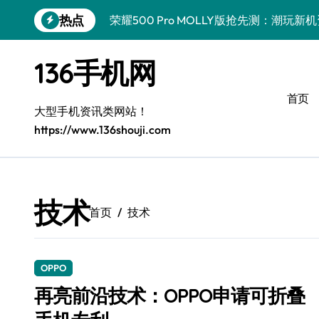
跳
热点
荣耀500 Pro MOLLY版抢先测：潮玩
转
到
真我GT8 Pro深度揭秘：特色功能全解
内
136手机网
容
OPPO Find X9 Pro深度揭秘：亮点全
首页
vivo S50 Pro mini来袭！小屏旗舰亮
大型手机资讯类网站！
https://www.136shouji.com
REDMI K90深度揭秘：性能影像续航，
华为nova 15 Ultra新功能解锁，速览优
荣耀ROBOT PHONE驾到，智能掌控，
技术
首页
技术
三星W26重磅来袭！速览资讯，解锁智能
iPhone 17e重磅来袭！深度揭秘性能配
OPPO
荣耀WIN资讯秒达，手机管家助力，快人
再亮前沿技术：OPPO申请可折叠