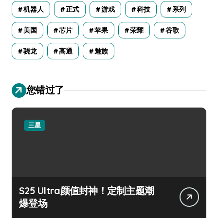
机器人
正式
游戏
科技
系列
美国
芯片
苹果
荣耀
谷歌
骁龙
高通
魅族
您错过了
三星
S25 Ultra颜值封神！定制主题潮
爆登场