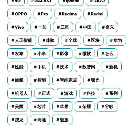
5G
GALAXY
Iphone
IQOO
OPPO
Pro
Realme
Redmi
Vivo
一加
三星
中国
京东
人工智能
体验
全球
区块
华为
发布
小米
影像
微软
怎么
性能
手机
技术
数智网
新机
旗舰
智能
智能家居
曝光
机器人
正式
游戏
科技
系列
美国
芯片
苹果
荣耀
谷歌
骁龙
高通
魅族